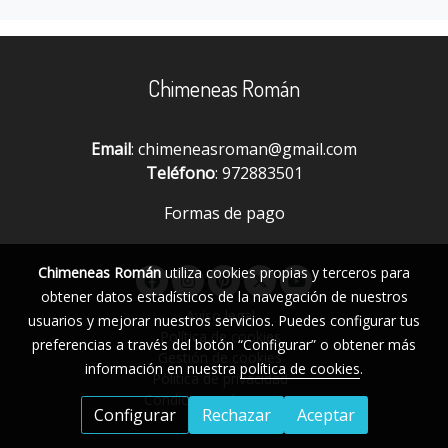
Chimeneas Román
Email
: chimeneasroman@gmail.com
Teléfono
: 972883501
Formas de pago
Chimeneas Román
utiliza cookies propias y terceros para
obtener datos estadísticos de la navegación de nuestros
Aviso legal
usuarios y mejorar nuestros servicios. Puedes configurar tus
Política de cookies
preferencias a través del botón “Configurar” o obtener más
Gestión de cookies
información en nuestra
política de cookies
.
Política de privacidad
Condiciones de compra
Configurar
Rechazar
Aceptar