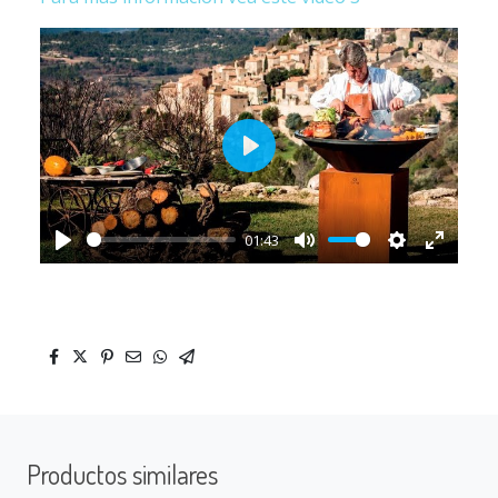
Play
01:43
Play
Mute
Settings
Enter
fullscr
Productos similares