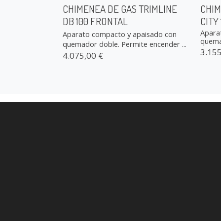
CHIMENEA DE GAS TRIMLINE
CHIM
DB 100 FRONTAL
CITY
Apara
Aparato compacto y apaisado con
quemad
quemador doble. Permite encender ...
3.155
4.075,00 €