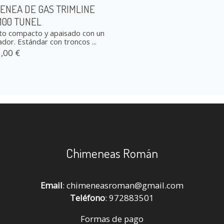
ENEA DE GAS TRIMLINE
 100 TUNEL
to compacto y apaisado con un
or. Estándar con troncos ...
,00 €
Chimeneas Román
Email
: chimeneasroman@gmail.com
Teléfono
: 972883501
Formas de pago