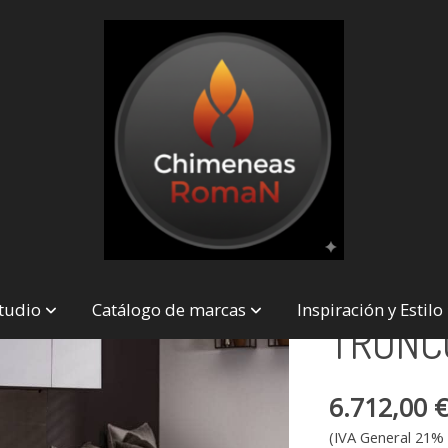
IC TRONCOS ACTIVOS
TRIMLI
studio
Catálogo de marcas
Inspiración y Estilo
TRONC
6.712,00 
(IVA General 21% 