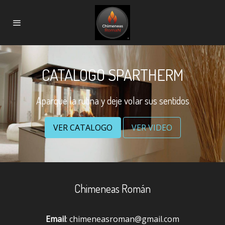
CATALOGO SPARTHERM
Aparque la rutina y deje volar sus sentidos
VER CATALOGO
VER VIDEO
Chimeneas Román
Email
: chimeneasroman@gmail.com