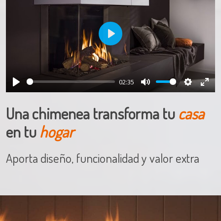
Play
02:35
Play
Mute
Settings
Ente
full
Una chimenea transforma tu
casa
en tu
hogar
Aporta diseño, funcionalidad y valor extra