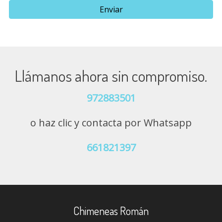
Enviar
Llámanos ahora sin compromiso.
972883501
o haz clic y contacta por Whatsapp
661821397
Chimeneas Román